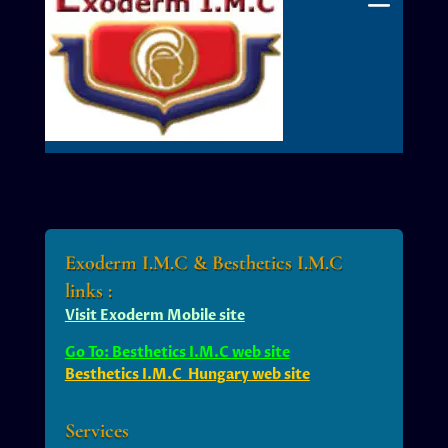
Exoderm I.M.C & Besthetics I.M.C
links :
Visit Exoderm Mobile site
Go To: Besthetics I.M.C web site
Besthetics I.M.C Hungary web site
Services