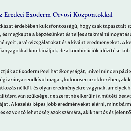
z Eredeti Exoderm Orvosi Központokkal
ckázat érdekében kulcsfontosságú, hogy csak tapasztalt s
, és megkapta a képzésünket és teljes szakmai támogatásu
őzményeit, a vérvizsgálatokat és a kívánt eredményeket. A k
tőanyagokkal kombináljuk, de a kombinációk időzítése kul
ztják az Exoderm Peel hatékonyságát, mivel minden pácien
gi aránya rendkívül magas, különösen azok körében, akik
atkozás nélkül, és olyan eredményekre vágynak, amelyek h
alításra van szüksége, de szeretné elkerülni a műtéti bea
ját. A kezelés képes jobb eredményeket elérni, mint bárm
s ez vonzó lehetőség azok számára, akik tartós és jelent