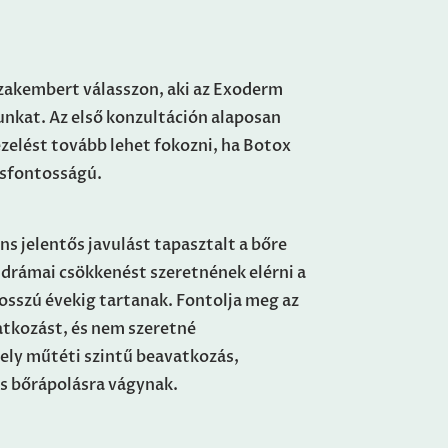
zakembert válasszon, aki az Exoderm
nkat. Az első konzultáción alaposan
ezelést tovább lehet fokozni, ha Botox
csfontosságú.
s jelentős javulást tapasztalt a bőre
 drámai csökkenést szeretnének elérni a
osszú évekig tartanak.
Fontolja meg az
vatkozást, és nem szeretné
ely műtéti szintű beavatkozás,
ős bőrápolásra vágynak.