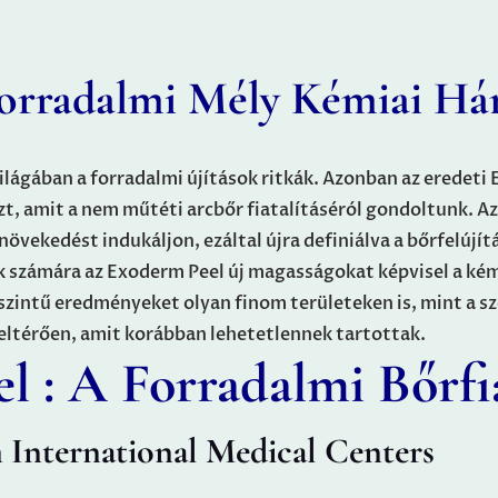
orradalmi Mély Kémiai Há
ilágában a forradalmi újítások ritkák. Azonban az eredeti
t, amit a nem műtéti arcbőr fiatalításéról gondoltunk. A
övekedést indukáljon, ezáltal újra definiálva a bőrfelújítá
k számára az Exoderm Peel új magasságokat képvisel a ké
szintű eredményeket olyan finom területeken is, mint a sz
 eltérően, amit korábban lehetetlennek tartottak.
 : A Forradalmi Bőrfi
International Medical Centers