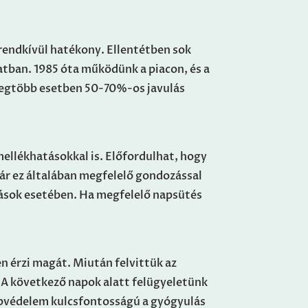
rendkívül hatékony. Ellentétben sok
atban. 1985 óta működünk a piacon, és a
legtöbb esetben 50-70%-os javulás
ellékhatásokkal is. Előfordulhat, hogy
bár ez általában megfelelő gondozással
ások esetében. Ha megfelelő napsütés
en érzi magát. Miután felvittük az
. A következő napok alatt felügyeletünk
napvédelem kulcsfontosságú a gyógyulás