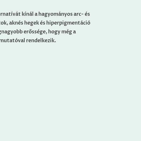
ernatívát kínál a hagyományos arc- és
cok, aknés hegek és hiperpigmentáció
egnagyobb erőssége, hogy még a
 mutatóval rendelkezik.