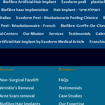
Biofibre Artificial Hair Implant
Exoderm peel
plastisc
Biofibre haar implantation
Hair implant – השתלת שיער
talian
Exoderm PeeI – Rivoluzionario Peeling Chimico
B
Peel – Révolutionnaire – French
Biofibre-Greffe-De-Che
al Centers
Our Mission
Services
Testimonials
Gale
rtificial Hair Implant by Exoderm Medical Article
Franchis
Services
Resources
Non-Surgical Facelift
FAQs
Wrinkle’s
Removal
Testimonials
Acne Scars removal
Case Studies
Biofibre Hair Implants
Our Expertise