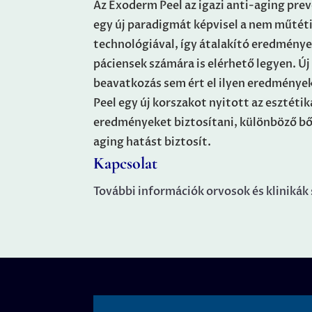
Az Exoderm Peel az igazi anti-aging pre
egy új paradigmát képvisel a nem műtéti
technológiával, így átalakító eredménye
páciensek számára is elérhető legyen. Ú
beavatkozás sem ért el ilyen eredménye
Peel egy új korszakot nyitott az esztét
eredményeket biztosítani, különböző bőr
aging hatást biztosít.
Kapcsolat
További információk orvosok és klinikák