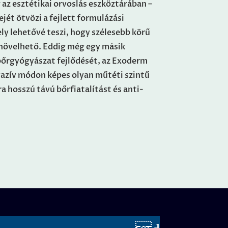
 az esztétikai orvoslás eszköztárában –
jét ötvözi a fejlett formulázási
ly lehetővé teszi, hogy szélesebb körű
l növelhető. Eddig még egy másik
bőrgyógyászat fejlődését, az Exoderm
nvazív módon képes olyan műtéti szintű
 hosszú távú bőrfiatalítást és anti-