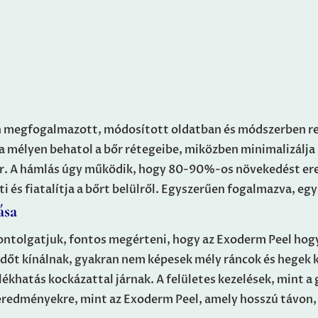
n megfogalmazott, módosított oldatban és módszerben re
a mélyen behatol a bőr rétegeibe, miközben minimalizálja
pír. A hámlás úgy működik, hogy 80-90%-os növekedést ere
 és fiatalítja a bőrt belülről. Egyszerűen fogalmazva, egy 
ása
fontolgatjuk, fontos megérteni, hogy az Exoderm Peel hog
dőt kínálnak, gyakran nem képesek mély ráncok és hegek 
khatás kockázattal járnak. A felületes kezelések, mint a
eredményekre, mint az Exoderm Peel, amely hosszú távon, é