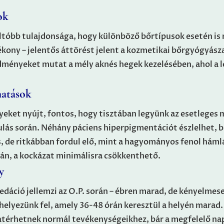
ok
ltóbb tulajdonsága, hogy különböző bőrtípusok esetén is 
ékony – jelentős áttörést jelent a kozmetikai bőrgyógyász
dményeket mutat a mély aknés hegek kezelésében, ahol a 
hatások
ket nyújt, fontos, hogy tisztában legyünk az esetleges m
ulás során. Néhány páciens hiperpigmentációt észlelhet, 
 de ritkábban fordul elő, mint a hagyományos fenol háml
tán, a kockázat minimálisra csökkenthető.
y
zedáció jellemzi az O.P. során – ébren marad, de kényelmes
helyezünk fel, amely 36-48 órán keresztül a helyén marad
sszatérhetnek normál tevékenységeikhez, bár a megfelelő 