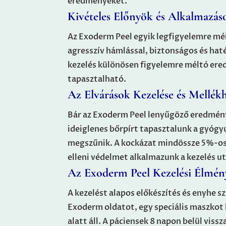
eredményeket.
Kivételes Előnyök és Alkalmazás
Az Exoderm Peel egyik legfigyelemre mé
agresszív hámlással, biztonságos és hat
kezelés különösen figyelemre méltó ere
tapasztalható.
Az Elvárások Kezelése és Mellék
Bár az Exoderm Peel lenyűgöző eredménye
ideiglenes bőrpírt tapasztalunk a gyógy
megszűnik. A kockázat mindössze 5%-os,
elleni védelmet alkalmazunk a kezelés u
Az Exoderm Peel Kezelési Élmén
A kezelést alapos előkészítés és enyhe s
Exoderm oldatot, egy speciális maszkot 
alatt áll. A páciensek 8 napon belül vi