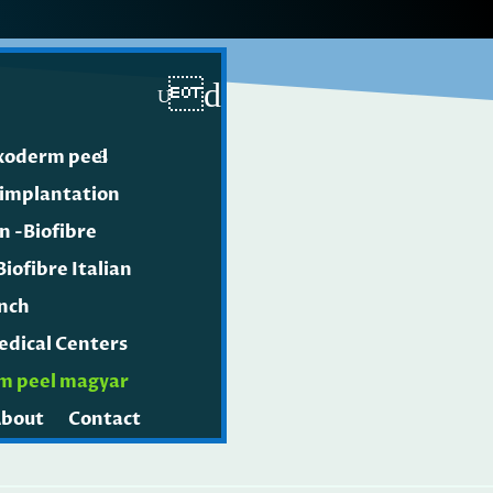
xoderm peel
 implantation
n -Biofibre
Biofibre Italian
ench
edical Centers
m peel magyar
bout
Contact