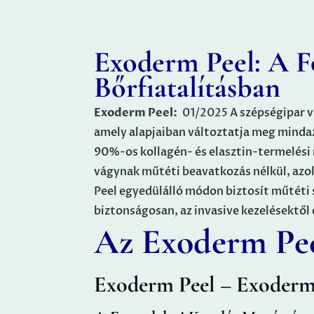
Exoderm Peel: A F
Bőrfiatalításban
Exoderm Peel:
01/2025
A szépségipar v
amely alapjaiban változtatja meg mindaz
90%-os kollagén- és elasztin-termelési n
vágynak műtéti beavatkozás nélkül, azo
Peel egyedülálló módon biztosít műtéti 
biztonságosan, az invasive kezelésektől
Az Exoderm Peel
Exoderm Peel – Exoderm 