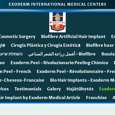
EXODERM INTERNATIONAL MEDICAL CENTERS
 Cosmetic Surgery
Biofibre Artificial Hair Implant
E
gie
Cirugía Plástica y Cirugía Estética
Biofibre haar
air implant – השתלת שיער
أفضل زراعة الشعر الصناعي – Biofibre
Russia
ian
Exoderm PeeI – Rivoluzionario Peeling Chimico
 Peel – French
Exoderm Peel – Révolutionnaire – Fr
De-Cheveux-Francaise
Bio Hair Implants – Exoderm M
ices
Testimonials
Galery
Hajátültetés
Exoder
Hair Implant by Exoderm Medical Article
Franchise
A