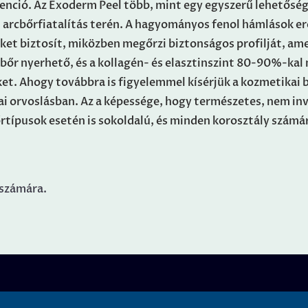
venció. Az Exoderm Peel több, mint egy egyszerű lehetőség
 arcbőrfiatalítás terén. A hagyományos fenol hámlások ere
ket biztosít, miközben megőrzi biztonságos profilját, ame
j bőr nyerhető, és a kollagén- és elasztinszint 80-90%-ka
ket.
Ahogy továbbra is figyelemmel kísérjük a kozmetikai 
ikai orvoslásban. Az a képessége, hogy természetes, nem i
típusok esetén is sokoldalú, és minden korosztály számára
 számára.