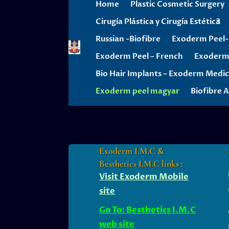
Home
Plastic Cosmetic Surgery
Cirugía Plástica y Cirugía Estética
Russian -Biofibre
Exoderm Peel-I
Exoderm Peel – French
Exoderm 
Bio Hair Implants – Exoderm Medic
Exoderm peel magyar
Biofibre A
Exoderm I.M.C &
Besthetics I.M.C links :
Visit Exoderm Mobile
site
Go To: Besthetics I.M.C
web site