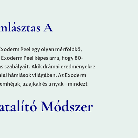
mlásztas A
 Exoderm Peel egy olyan mérföldkő,
z Exoderm Peel képes arra, hogy 80-
s szabályait.
Akik drámai eredményekre
miai hámlások világában. Az Exoderm
emhéjak, az ajkak és a nyak – mindezt
atalító Módszer