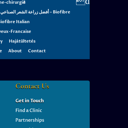
he-chirurgie
أفضل زراعة الشعر الصناعي – Biofibre
iofibre Italian
veux-Francaise
ry
Hajátültetés
e
About
Contact
Contact Us
Get
in Touch
Find a Clinic
Partnerships