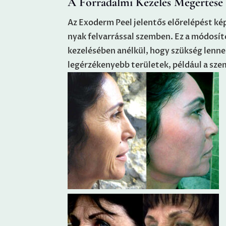
A Forradalmi Kezelés Megértése
Az Exoderm Peel jelentős előrelépést kép
nyak felvarrással szemben. Ez a módosí
kezelésében anélkül, hogy szükség lenn
legérzékenyebb területek, például a sze