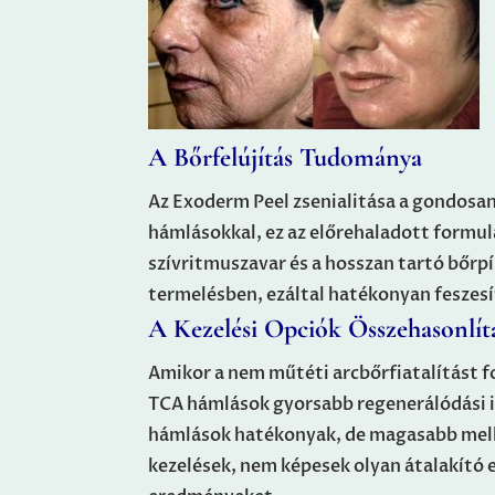
A Bőrfelújítás Tudománya
Az Exoderm Peel zsenialitása a gondosa
hámlásokkal, ez az előrehaladott formul
szívritmuszavar és a hosszan tartó bőr
termelésben, ezáltal hatékonyan feszesíti
A Kezelési Opciók Összehasonlít
Amikor a nem műtéti arcbőrfiatalítást 
TCA hámlások gyorsabb regenerálódási i
hámlások hatékonyak, de magasabb mellé
kezelések, nem képesek olyan átalakító 