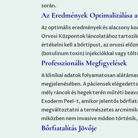
során.
Az Eredmények Optimalizálása a
Az optimális eredmények és alacsony ko
Orvosi Központok láncolatához tartozik
értékelni kell a bőrtípust, az orvosi el
(botulinum toxin) injekciókkal vagy töl
Professzionális Megfigyelések
A klinikai adatok folyamatosan alátámas
megjelenésében. A páciensek elégedettsé
mély ráncok és hegek terén műtéti beav
Exoderm Peel-t, amikor jelentős bőrfiat
megváltoztatni a természetes arcmimiká
miközben nem invasive módon történik, é
Bőrfiatalítás Jövője