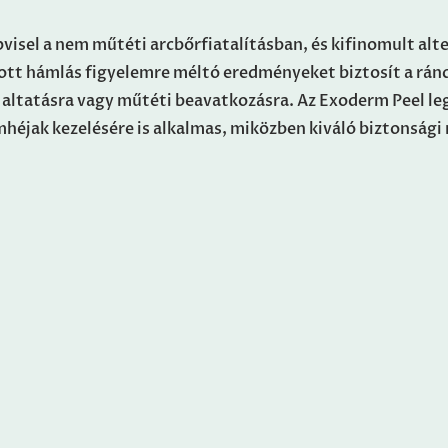
visel a nem műtéti arcbőrfiatalításban, és kifinomult alt
tott hámlás figyelemre méltó eredményeket biztosít a rán
e altatásra vagy műtéti beavatkozásra. Az Exoderm Peel l
mhéjak kezelésére is alkalmas, miközben kiváló biztonsági