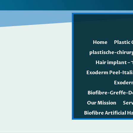
Home
Plastic
plastische-chirur
H
Exoderm Peel-Ital
Exoderm
Biofibre-Greffe-
Our Mission
Serv
Biofibre Artificial 