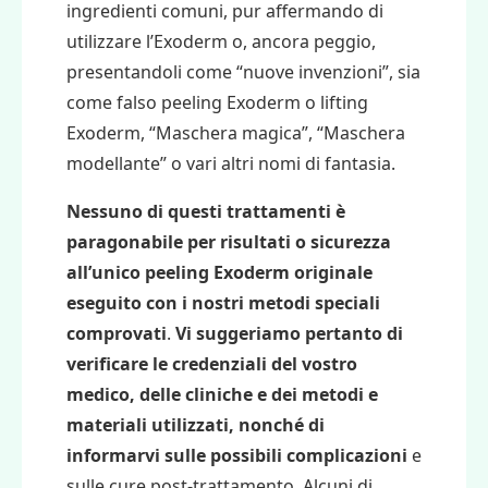
ingredienti comuni, pur affermando di
utilizzare l’Exoderm o, ancora peggio,
presentandoli come “nuove invenzioni”, sia
come
falso peeling Exoderm o lifting
Exoderm
, “Maschera magica”, “Maschera
modellante” o vari altri
nomi di fantasia
.
Nessuno di questi trattamenti è
paragonabile per risultati o sicurezza
all’unico peeling Exoderm originale
eseguito con i nostri metodi speciali
comprovati
.
Vi suggeriamo pertanto di
verificare le credenziali del vostro
medico
, delle cliniche e dei metodi e
materiali utilizzati, nonché di
informarvi sulle possibili complicazioni
e
sulle cure post-trattamento. Alcuni di